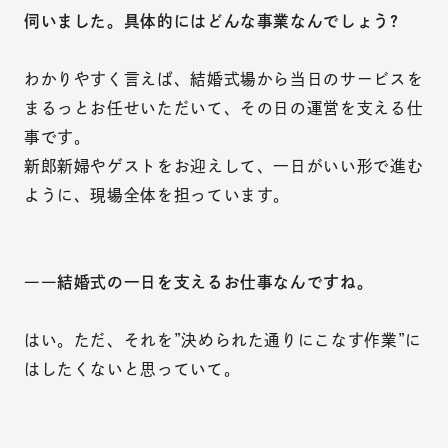
伺いました。具体的には
どんな事業
なんでしょう?
わ
かりやすく言えば、結
婚式場から当日のサ
ービスを
まるっとお任せいただ
いて、その日の運営を支
える仕
事です。
新郎新婦
やゲストをお迎えして、一
日がいい形で進む
ように、
現場全体を担っています。
――結婚式の一日を支えるお仕事なんですね。
は
い。ただ、それを”決めら
れた通りにこなす作業”に
はしたくないと思っていて。