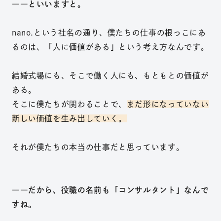
――といいますと。
na
no.と
いう社名の通り、僕たちの仕事の根っこにあ
るのは、「人
に価値がある」という考え方なんです。
結
婚式場にも、そこで働く人にも、
もともとの価値が
ある。
そこに僕
たちが関わることで、
まだ形になって
いない
新しい価値を生み出
していく。
それが僕たちの本当の仕事だ
と思っています。
――だから、役
職の名前も「コンサルタン
ト」なんで
すね。