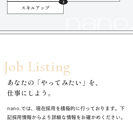
スキルアップ
あ
な
た
の
「
や
っ
て
み
た
い
」
を
、
仕
事
に
し
よ
う
。
nano.では、現在採用を積極的に行っております。
下
記採用情報からより詳細な情報をお確かめください。